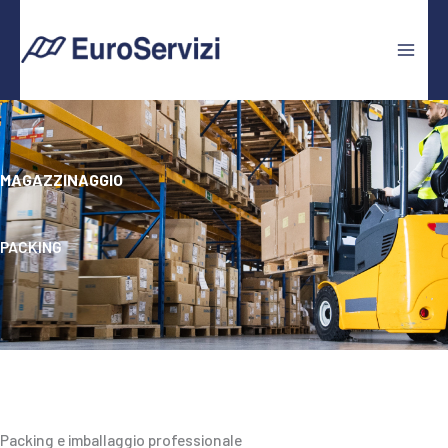
Vai
al
contenuto
MAGAZZINAGGIO
PACKING
Packing e imballaggio professionale